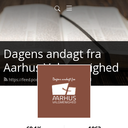
Dagens andagt fra
Aarhus Valgmenighed
https://feed.podbean.com/tideboen/feed.xml